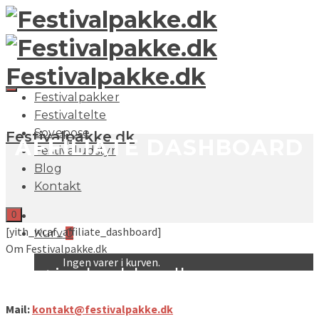
Festivalpakke.dk
Festivalpakker
Festivaltelte
Sovepose
Festivalpakke.dk
AFFILIATE DASHBOARD
Festivaludstyr
Blog
Kontakt
0
[yith_wcaf_affiliate_dashboard]
Kurv
0
Om Festivalpakke.dk
Ingen varer i kurven.
Festivalpakke.dk
Mail:
kontakt@festivalpakke.dk