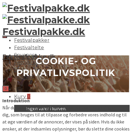
Festivalpakke.dk
Festivalpakker
Festivaltelte
Sovepose
Festivalpakke.dk
COOKIE- OG
Festivaludstyr
Blog
PRIVATLIVSPOLITIK
Kontakt
0
Kurv
0
Introduktion
Når du besøger vores website indsamles der oplysninger om
Ingen varer i kurven.
dig, som bruges til at tilpasse og forbedre vores indhold og til
at øge værdien af de annoncer, der vises på siden. Hvis du ikke
ønsker, at der indsamles oplysninger, bør du slette dine cookies