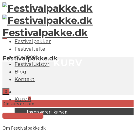
Festivalpakke.dk
Festivalpakker
Festivaltelte
Sovepose
Festivalpakke.dk
KURV
Festivaludstyr
Blog
Kontakt
0
Kurv
0
Din kurv er tom.
Ingen varer i kurven.
Tilbage til shoppen
Om Festivalpakke.dk