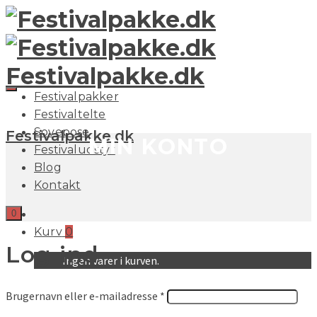
Festivalpakke.dk
Festivalpakker
Festivaltelte
Sovepose
Festivalpakke.dk
MIN KONTO
Festivaludstyr
Blog
Kontakt
0
Kurv
0
Log ind
Ingen varer i kurven.
Brugernavn eller e-mailadresse
*