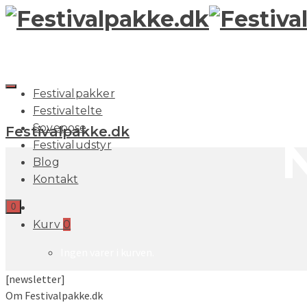
Festivalpakker
Festivaltelte
Sovepose
Festivalpakke.dk
Festivaludstyr
Blog
Kontakt
0
Kurv
0
Ingen varer i kurven.
[newsletter]
Om Festivalpakke.dk