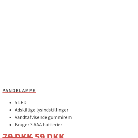
PANDELAMPE
5 LED
Adskillige lysindstillinger
Vandtafvisende gummirem
Bruger 3 AAA batterier
79
DKK
59
DKK