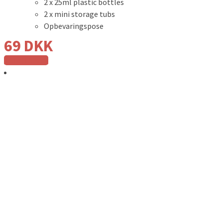
2 x 25ml plastic bottles
2 x mini storage tubs
Opbevaringspose
69
DKK
Tilføj til kurv