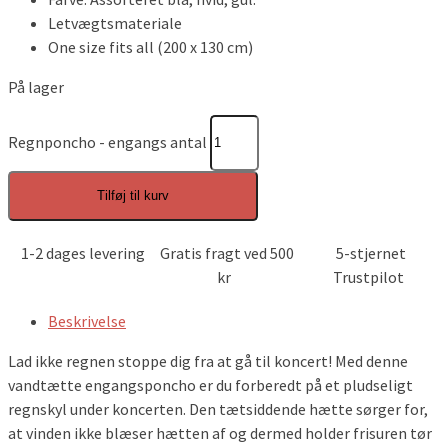
Letvægtsmateriale
One size fits all (200 x 130 cm)
På lager
Regnponcho - engangs antal
Tilføj til kurv
1-2 dages levering
Gratis fragt ved 500
5-stjernet
kr
Trustpilot
Beskrivelse
Lad ikke regnen stoppe dig fra at gå til koncert! Med denne
vandtætte engangsponcho er du forberedt på et pludseligt
regnskyl under koncerten. Den tætsiddende hætte sørger for,
at vinden ikke blæser hætten af og dermed holder frisuren tør