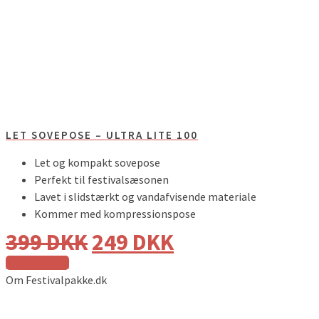
LET SOVEPOSE – ULTRA LITE 100
Let og kompakt sovepose
Perfekt til festivalsæsonen
Lavet i slidstærkt og vandafvisende materiale
Kommer med kompressionspose
399
DKK
249
DKK
Tilføj til kurv
Om Festivalpakke.dk
Festivalpakke.dk