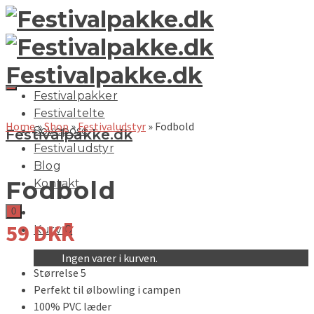
Festivalpakke.dk
Festivalpakker
Festivaltelte
Home
»
Shop
»
Festivaludstyr
»
Fodbold
Sovepose
Festivalpakke.dk
Festivaludstyr
Blog
Fodbold
Kontakt
0
59
DKK
Kurv
0
Ingen varer i kurven.
Størrelse 5
Perfekt til ølbowling i campen
100% PVC læder