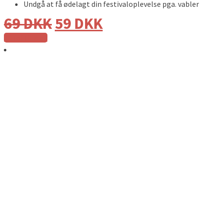
Undgå at få ødelagt din festivaloplevelse pga. vabler
69
DKK
59
DKK
Tilføj til kurv