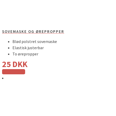
SOVEMASKE OG ØREPROPPER
Blød polstret sovemaske
Elastisk justerbar
To ørepropper
25
DKK
Tilføj til kurv