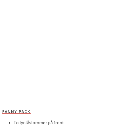
FANNY PACK
To lynlåslommer på front