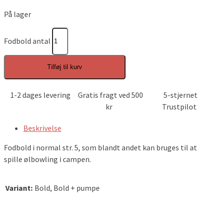
På lager
Fodbold antal
Tilføj til kurv
1-2 dages levering
Gratis fragt ved 500
5-stjernet
kr
Trustpilot
Beskrivelse
Fodbold i normal str. 5, som blandt andet kan bruges til at
spille ølbowling i campen.
Variant:
Bold, Bold + pumpe