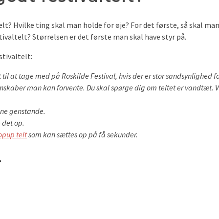
lt? Hvilke ting skal man holde for øje? For det første, så skal ma
tivaltelt? Størrelsen er det første man skal have styr på.
tivaltelt:
 til at tage med på Roskilde Festival, hvis der er stor sandsynlighed fo
genskaber man kan forvente. Du skal spørge dig om teltet er vandtæt.
dine genstande.
 det op.
opup telt
som kan sættes op på få sekunder.
r