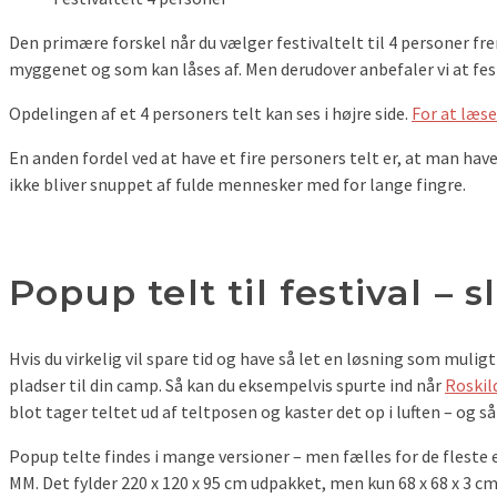
Den primære forskel når du vælger festivaltelt til 4 personer fre
myggenet og som kan låses af. Men derudover anbefaler vi at festiv
Opdelingen af et 4 personers telt kan ses i højre side.
For at læse
En anden fordel ved at have et fire personers telt er, at man hav
ikke bliver snuppet af fulde mennesker med for lange fingre.
Popup telt til festival – 
Hvis du virkelig vil spare tid og have så let en løsning som mulig
pladser til din camp. Så kan du eksempelvis spurte ind når
Roskil
blot tager teltet ud af teltposen og kaster det op i luften – og så 
Popup telte findes i mange versioner – men fælles for de fleste er
MM. Det fylder 220 x 120 x 95 cm udpakket, men kun 68 x 68 x 3 