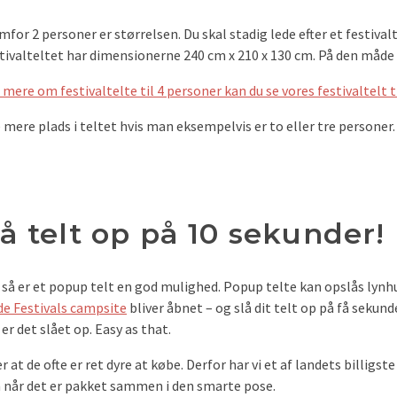
mfor 2 personer er størrelsen. Du skal stadig lede efter et festival
alteltet har dimensionerne 240 cm x 210 x 130 cm. På den måde er i 
 mere om festivaltelte til 4 personer kan du se vores festivaltelt til
e mere plads i teltet hvis man eksempelvis er to eller tre persone
slå telt op på 10 sekunder!
t så er et popup telt en god mulighed. Popup telte kan opslås lynhur
de Festivals campsite
bliver åbnet – og slå dit telt op på få sekun
er det slået op. Easy as that.
 at de ofte er ret dyre at købe. Derfor har vi et af landets billigst
cm når det er pakket sammen i den smarte pose.