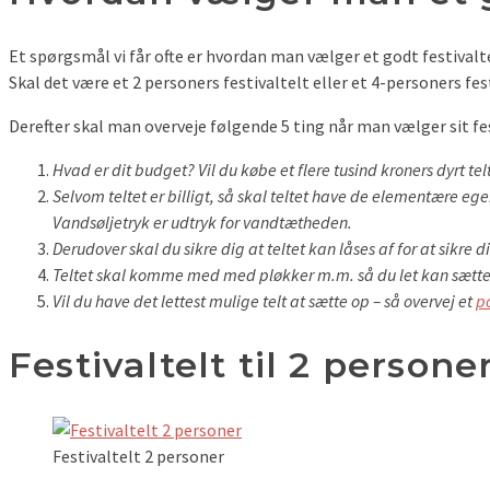
Et spørgsmål vi får ofte er hvordan man vælger et godt festivalte
Skal det være et 2 personers festivaltelt eller et 4-personers fes
Derefter skal man overveje følgende 5 ting når man vælger sit fes
Hvad er dit budget? Vil du købe et flere tusind kroners dyrt telt
Selvom teltet er billigt, så skal teltet have de elementære e
Vandsøljetryk er udtryk for vandtætheden.
Derudover skal du sikre dig at teltet kan låses af for at sikre 
Teltet skal komme med med pløkker m.m. så du let kan sætte
Vil du have det lettest mulige telt at sætte op – så overvej et
p
Festivaltelt til 2 persone
Festivaltelt 2 personer