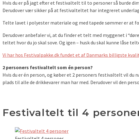
Hvis du er på jagt efter et festivaltelt til to personer så burde
Derudover vær sikker på at festivalteltet har integreret underlag s
Telte lavet i polyester materiale og med tapede sømmer er at for
Derudover anbefaler vi, at du finder et telt med myggenet i “døre
teltet hvor du jo skal sove. Og igen – husk du skal kunne låse telt
Vi har hos Festivalpakke.dk fundet et af Danmarks billigste kvalitt
2 personers festivaltelt som én person?
Hvis du er én person, og køber et 2 personers festivaltelt vil du n
plads til alle de drikkevarer man har med. Derudover vil den perso
Festivaltelt til 4 persone
Festivaltelt 4 personer