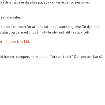
På den måde er du sikre på, at i kan være der to personer.
re materialer.
dder i campen for at lufte ud – men samtidig ikke får dyr ind i
r ulåst og dermed undgår folk bryder ind i dit festivaltelt.
er – koster kun 199,-!
ltid har en i campen, som har et “for stort telt”. Den person har så