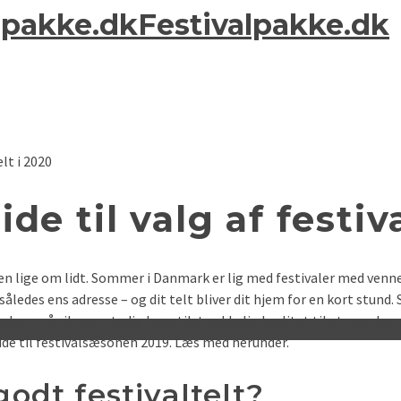
Festivalpakke.dk
elt i 2020
ide til valg af festiv
ren lige om lidt. Sommer i Danmark er lig med festivaler med ven
 således ens adresse – og dit telt bliver dit hjem for en kort stun
len – så vil man stadig have tilstrækkelig kvalitet til at man har 
uide til festivalsæsonen 2019. Læs med herunder.
odt festivaltelt?