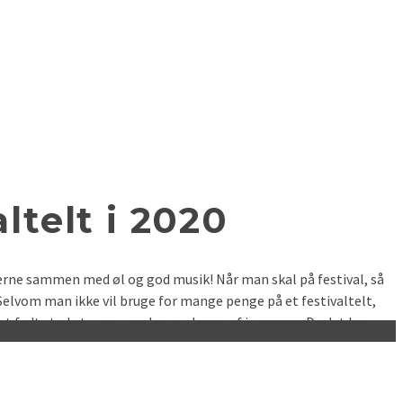
altelt i 2020
nerne sammen med øl og god musik! Når man skal på festival, så
d. Selvom man ikke vil bruge for mange penge på et festivaltelt,
et fedt sted at sove, crashe og slappe af i campen. Da det kan