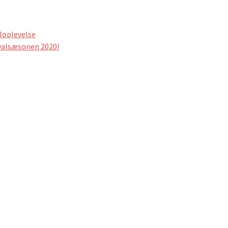
aloplevelse
tivalsæsonen 2020!