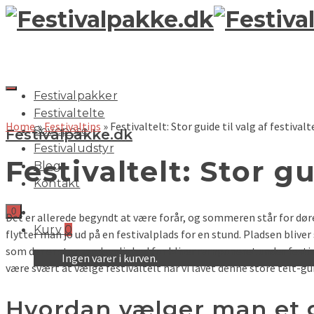
Festivalpakker
Festivaltelte
Home
»
Festivaltips
»
Festivaltelt: Stor guide til valg af festivalt
Sovepose
Festivalpakke.dk
Festivaludstyr
Festivaltelt: Stor gu
Blog
Kontakt
0
Det er allerede begyndt at være forår, og sommeren står for dø
Kurv
0
flytter man jo ud på en festivalplads for en stund. Pladsen bliver
som der er stor sandsynlighed for bliver ramponeret under festiva
Ingen varer i kurven.
være svært at vælge festivaltelt har vi lavet denne store telt-g
Hvordan vælger man et g