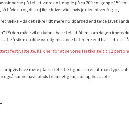
 dimensionerne på teltet være en længde på ca 200 cm gange 150 cm. 
å både du og dit tøj ikke bliver vådt hvis jorden bliver fugtig.
etrække – da det sikre lidt mere holdbarhed end telte lavet i and
n”. På den måde vil du kunne have teltet åbent om dagen imens du si
et af! Så sikre du dine værdigenstande lidt mere end hvis teltet stå
ets festivaltelte. Klik her for at se vores festivaltelt til 2 person
aturligvis have mere plads i teltet. Et godt tip er, at man typisk a
n også kunne have plads til andet gear, spil og lidt stole.
r