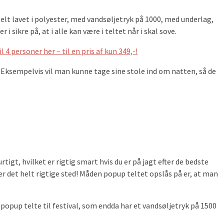
telt lavet i polyester, med vandsøljetryk på 1000, med underlag,
sikre på, at i alle kan være i teltet når i skal sove.
 4 personer her – til en pris af kun 349,-!
r. Eksempelvis vil man kunne tage sine stole ind om natten, så de
tigt, hvilket er rigtig smart hvis du er på jagt efter de bedste
der det helt rigtige sted! Måden popup teltet opslås på er, at man
e popup telte til festival, som endda har et vandsøljetryk på 1500